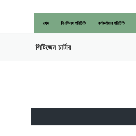
হোম
বিএভিএস পরিচিতি
কর্মকর্তাদের পরিচিতি
সিটিজেন চার্টার