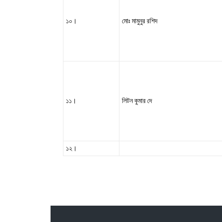
১০।
মোঃ মামুনুর রশিদ
১১।
লিটন কুমার দে
১২।