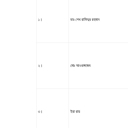
১।
ডাঃ
শেখ
রাফিদুর
রহমান
২।
মোঃ আওরঙ্গজেব
৩।
ইরা রায়