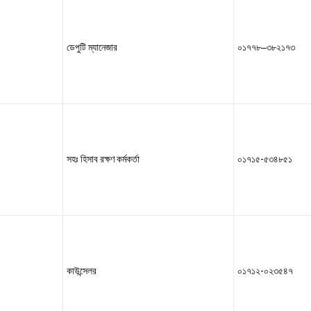
ডেপুটি ম্যানেজার
–
০১৭৭৮
৩৮২১৭৩
সহঃ হিসাব রক্ষণ কর্মকর্তা
০১৭১৫-৫৩৪৮৫১
কাউন্সেলর
০১৭১২-০২৩৫৪৭