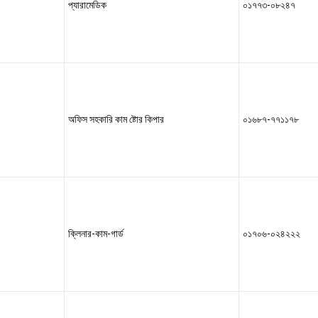
প্যারামেডিক
০১৭৭৩-০৮২৪৭
অফিস সহকারি কাম ষ্টোর কিপার
০১৬৮৭-৭৭১১৭৮
ক্লিনার-কাম-গার্ড
০১৭০৬-০২৪২২২