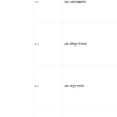
৭।
মোঃ ওয়াহেদুজ্জামান
৮।
মোঃ রফিকুল ইসলাম
৯।
মোঃ আবুল কালাম