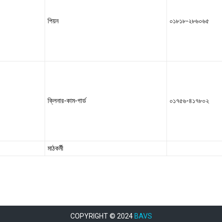
পিয়ন
০১৮১৮-২৮৬০৬৫
ক্লিনার-কাম-গার্ড
০১৭৫৬-৪১৭৮০২
মাঠকর্মী
COPYRIGHT © 2024
BAVS