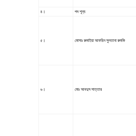
৪।
পদ শূন্য
৫।
মোসাঃ রুমাইয়া আফরিন সুলতানা রুমকি
৬।
মোঃ আবদুস সাত্তার