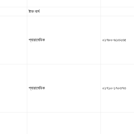
ষ্টাফ নার্স
প্যারামেডিক
০১৭৮০-৬১৩২৩৫
প্যারামেডিক
০১৭১০-১৭০৩৭৩