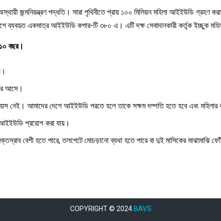
থায়ী জন্মনিয়ন্ত্রণ পদ্ধতি। সারা পৃথিবীতে প্রায় ১০০ মিলিয়ন মহিলা আইইউডি গ্রহণ করার
দেশে ব্যবহৃত একমাত্র আইইউডি কপার-টি ৩৮০ এ। এটি দক্ষ সেবাদানকারী কর্তৃক ইচ্ছুক মহ
দ ১০ বছর।
হয়।
ফিরে আসে।
 বয়স নেই। আমাদের দেশে আইইউডি পরতে হলে তাকে সক্ষম দম্পতি হতে হবে এবং মহিলার 
ময় আইইউডি প্রয়োগ করা যায়।
রক্তস্রাব বেশী হতে পারে, তলপেটে মোচড়ানো ব্যথা হতে পারে বা দুই মাসিকের মাঝামাঝি ফোঁ
COPYRIGHT © 2024
BAVS